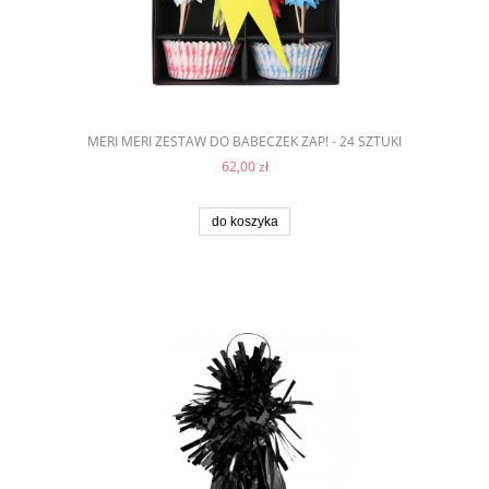
MERI MERI ZESTAW DO BABECZEK ZAP! - 24 SZTUKI
62,00 zł
do koszyka