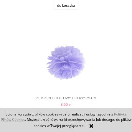
do koszyka
POMPON FIOLETOWY LILIOWY 25 CM
3,00 zł
Strona korzysta z plików cookies w celu realizacji usług i zgodnie z
Polityką
Plików Cookies
. Możesz określić warunki przechowywania lub dostępu do plików
do koszyka
cookies w Twojej przeglądarce.