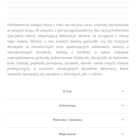
Halloween to święto, które z roku na rok jest coraz chętniej obchodzone
w naszym kraju. W związku z tym przygotowaliśmy dla naszych klientów
specjalną ofertę obejmującą dekoracje idealne na przyjęcie z okazji
tego święta. Można u nas znaleźć balony gwiazdki czy też księżyce
dostępne w metalicznych oraz opalizujących odsłonach, balony o
standardowym kształcie, balony z konfetti, a także ciekawie
zaprojektowane girlandy, jednorazowe kubeczki, obciążniki do balonów,
kule z bibuły, papilotki, pompony, serwetki, słomki i wiele innych, równie
praktycznych, a zarazem atrakcyjnych wizualnie dekoracji, które
świetnie sprawdzą się zarówno u dorosłych, jak i u dzieci.
O nas
Informacje
Płatności i dostawa
Moje konto