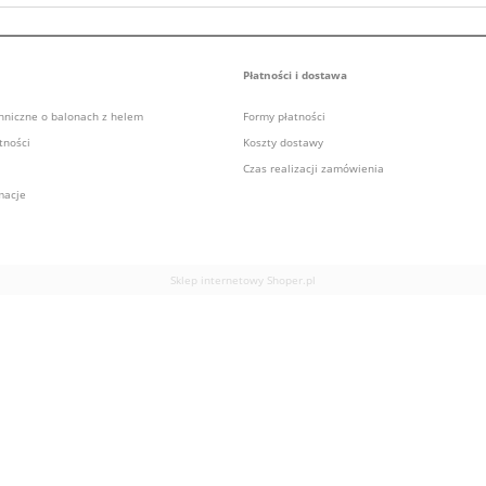
Płatności i dostawa
chniczne o balonach z helem
Formy płatności
tności
Koszty dostawy
Czas realizacji zamówienia
macje
Sklep internetowy Shoper.pl