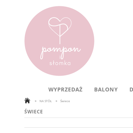
WYPRZEDAŻ
BALONY
»
»
NA STÓŁ
Świece
ŚWIECE