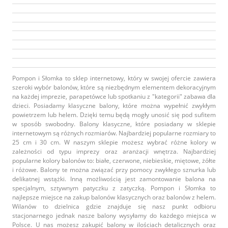
Pompon i Słomka to sklep internetowy, który w swojej ofercie zawiera
szeroki wybór balonów, które są niezbędnym elementem dekoracyjnym
na każdej imprezie, parapetówce lub spotkaniu z "kategorii" zabawa dla
dzieci. Posiadamy klasyczne balony, które można wypełnić zwykłym
powietrzem lub helem. Dzięki temu będą mogły unosić się pod sufitem
w sposób swobodny. Balony klasyczne, które posiadany w sklepie
internetowym są różnych rozmiarów. Najbardziej popularne rozmiary to
25 cm i 30 cm. W naszym sklepie możesz wybrać różne kolory w
zależności od typu imprezy oraz aranżacji wnętrza. Najbardziej
popularne kolory balonów to: białe, czerwone, niebieskie, miętowe, żółte
i różowe. Balony te można związać przy pomocy zwykłego sznurka lub
delikatnej wstążki. Inną możliwością jest zamontowanie balona na
specjalnym, sztywnym patyczku z zatyczką. Pompon i Słomka to
najlepsze miejsce na zakup balonów klasycznych oraz balonów z helem.
Wilanów to dzielnica gdzie znajduje się nasz punkt odbioru
stacjonarnego jednak nasze balony wysyłamy do każdego miejsca w
Polsce. U nas możesz zakupić balony w ilościach detalicznych oraz