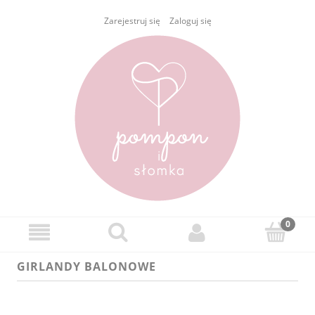
Zarejestruj się
Zaloguj się
GIRLANDY BALONOWE