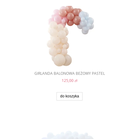
GIRLANDA BALONOWA BEŻOWY PASTEL
125,00 zł
do koszyka