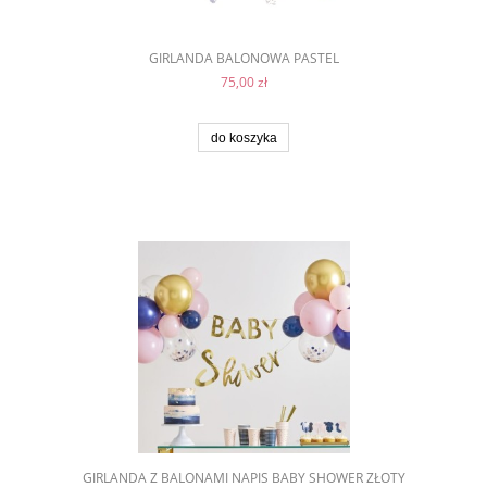
GIRLANDA BALONOWA PASTEL
75,00 zł
do koszyka
GIRLANDA Z BALONAMI NAPIS BABY SHOWER ZŁOTY