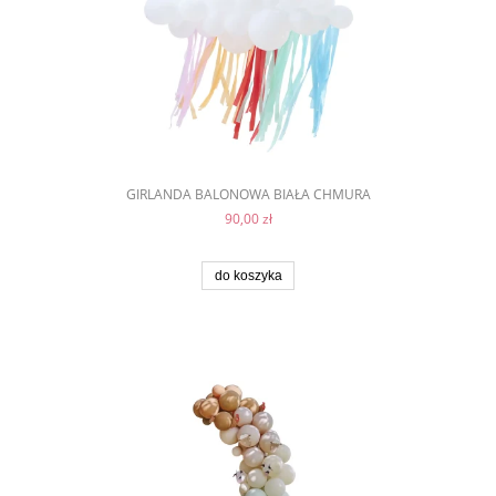
GIRLANDA BALONOWA BIAŁA CHMURA
90,00 zł
do koszyka