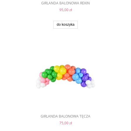
GIRLANDA BALONOWA REKIN
95,00 zł
do koszyka
GIRLANDA BALONOWA TĘCZA
75,00 zł