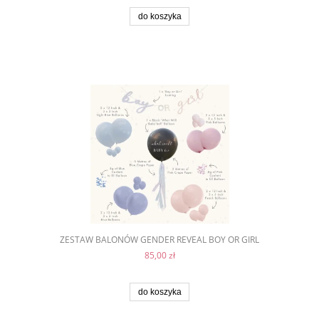
do koszyka
ZESTAW BALONÓW GENDER REVEAL BOY OR GIRL
85,00 zł
do koszyka