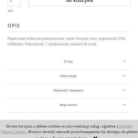
do koszyka
szt.
OPIS
Papierowe kubeczki jednorazowe, wzór Strażak Sam, pojemność 266
mililitrów. Pakowanie: 1 opakowanie zawiera 8 sztuk.
O nas
Informacje
Płatności i dostawa
Moje konto
© Pompon i Słomka 2016
Strona korzysta z plików cookies w celu realizacji usług i zgodnie z
Polityką
pokaż pełną wersję strony
Plików Cookies
. Możesz określić warunki przechowywania lub dostępu do plików