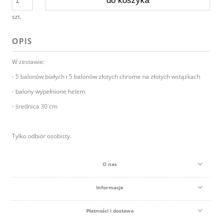
do koszyka
szt.
OPIS
W zestawie:
- 5 balonów białych i 5 balonów złotych chrome na złotych wstążkach
- balony wypełnione helem
- średnica 30 cm
Tylko odbiór osobisty.
O nas
Informacje
Płatności i dostawa